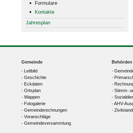
Formulare
Kontakte
Jahresplan
Gemeinde
Behörden
-
Leitbild
-
Gemeinde
-
Geschichte
-
Primarsc
-
Eckdaten
-
Rechnung
-
Ortsplan
-
Stimm- u
-
Wappen
-
Sozialdie
-
Fotogalerie
-
AHV-Ausg
-
Gemeinderechnungen
-
Zivilstan
-
Voranschläge
-
Gemeindeversammlung