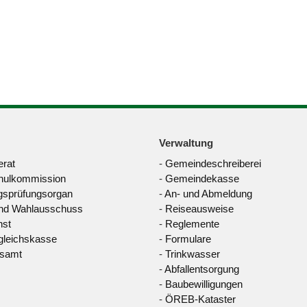
Verwaltung
rat
-
Gemeindeschreiberei
hulkommission
-
Gemeindekasse
sprüfungsorgan
-
An- und Abmeldung
nd Wahlausschuss
-
Reiseausweise
nst
-
Reglemente
leichskasse
-
Formulare
dsamt
-
Trinkwasser
-
Abfallentsorgung
-
Baubewilligungen
-
ÖREB-Kataster