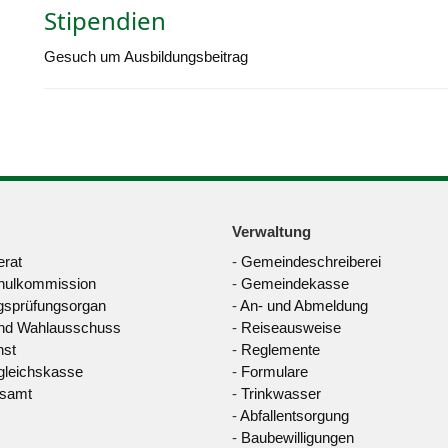
Stipendien
Gesuch um Ausbildungsbeitrag
Verwaltung
rat
-
Gemeindeschreiberei
hulkommission
-
Gemeindekasse
sprüfungsorgan
-
An- und Abmeldung
nd Wahlausschuss
-
Reiseausweise
nst
-
Reglemente
leichskasse
-
Formulare
dsamt
-
Trinkwasser
-
Abfallentsorgung
-
Baubewilligungen