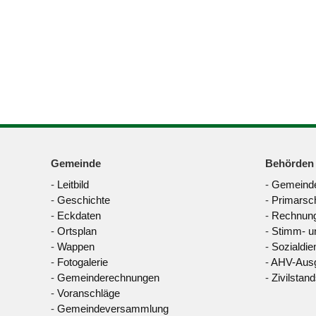
Gemeinde
Behörden
-
Leitbild
-
Gemeinde
-
Geschichte
-
Primarsc
-
Eckdaten
-
Rechnung
-
Ortsplan
-
Stimm- u
-
Wappen
-
Sozialdie
-
Fotogalerie
-
AHV-Ausg
-
Gemeinderechnungen
-
Zivilstan
-
Voranschläge
-
Gemeindeversammlung